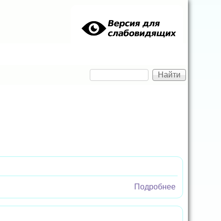
Найти
Форма поиска
Подробнее
о И стих
волнует
сердце…