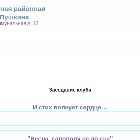
Перейти к основному
ьная районная
. Пушкина
содержанию
оммунальная д. 12
Заседание клуба
И стих волнует сердце…
"Весна, садоводу не до сна"