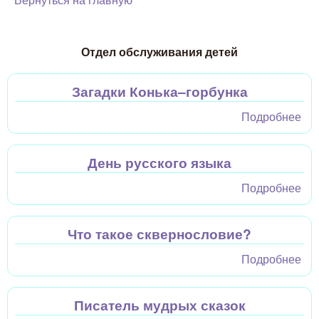
Вернуться на главную
Отдел обслуживания детей
Загадки Конька–горбунка
Подробнее
о
За
Ко
День русского языка
гор
Подробнее
о Д
рус
яз
Что такое сквернословие?
Подробнее
о Ч
ск
Писатель мудрых сказок