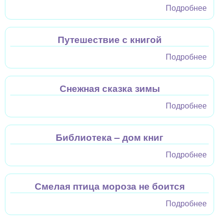
Подробнее
о
Пи
му
Путешествие с книгой
ска
Подробнее
о
Пу
с к
Снежная сказка зимы
Подробнее
о
Сн
ска
Библиотека – дом книг
зи
Подробнее
о
Би
– д
Смелая птица мороза не боится
Подробнее
о
См