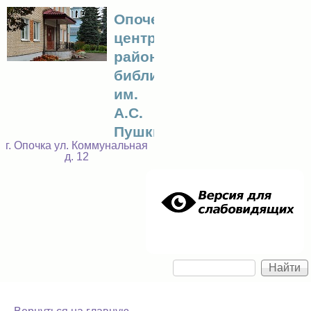
Перейти к основному
Опочецкая
центральная
содержанию
районная
библиотека
им.
А.С.
Пушкина
г. Опочка ул. Коммунальная
д. 12
Найти
Форма поиска