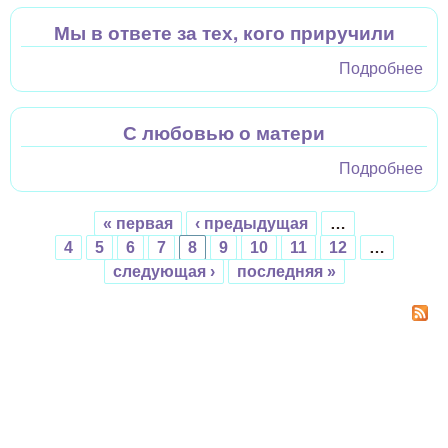
пт
Мы в ответе за тех, кого приручили
мо
не
Подробнее
о 
бо
отв
тех
С любовью о матери
пр
Подробнее
о С
лю
о 
« первая
‹ предыдущая
…
Страницы
4
5
6
7
8
9
10
11
12
…
следующая ›
последняя »