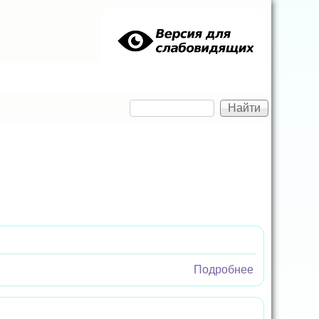
Найти
Форма поиска
Подробнее
о Знатоки
дорожных
правил