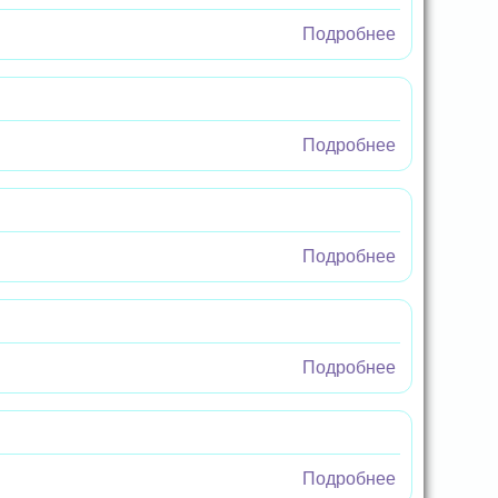
Подробнее
о Дружба на
страницах
Подробнее
о День
фольклора
Подробнее
о День
семьи,
любви и
верности
Подробнее
о Закладка
памяти
Подробнее
о