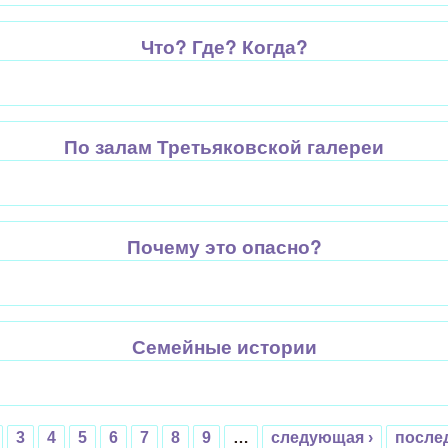
Что? Где? Когда?
По залам Третьяковской галереи
Почему это опасно?
Семейные истории
3
4
5
6
7
8
9
…
следующая ›
после