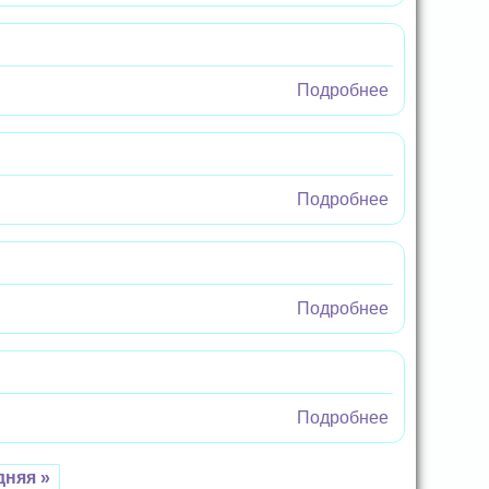
Безопасное
лето
Подробнее
о Что? Где?
Когда?
Подробнее
о По залам
Третьяковск
галереи
Подробнее
о Почему
это опасно?
Подробнее
о
Семейные
истории
дняя »