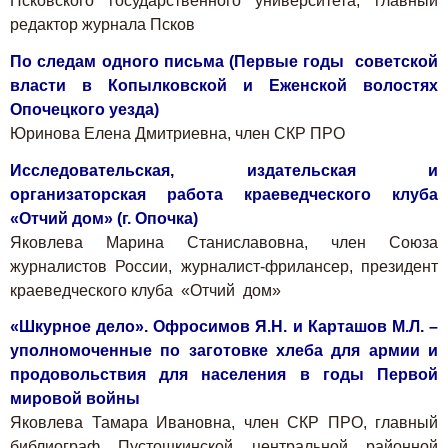
Псковского государственного университета, главный
редактор журнала Псков
По следам одного письма (Первые годы советской
власти в Копылковской и Еженской волостях
Опочецкого уезда)
Юринова Елена Дмитриевна, член СКР ПРО
Исследовательская, издательская и
организаторская работа краеведческого клуба
«Отчий дом» (г. Опочка)
Яковлева Марина Станиславовна, член Союза
журналистов России, журналист-фрилансер, президент
краеведческого клуба «Отчий дом»
«Шкурное дело». Офросимов Я.Н. и Карташов М.Л. –
уполномоченные по заготовке хлеба для армии и
продовольствия для населения в годы Первой
мировой войны
Яковлева Тамара Ивановна, член СКР ПРО, главный
библиограф Пустошкинской центральной районной