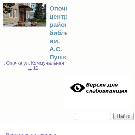
Перейти к основному
Опочецкая
центральная
содержанию
районная
библиотека
им.
А.С.
Пушкина
г. Опочка ул. Коммунальная
д. 12
Найти
Форма поиска